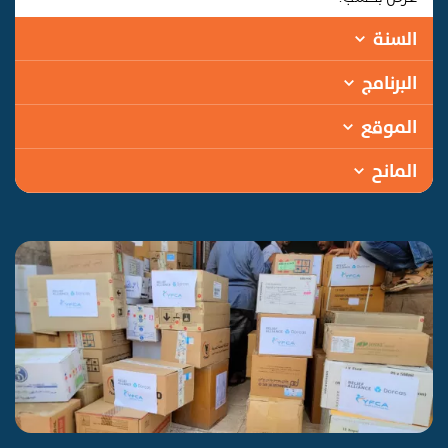
السنة
البرنامج
الموقع
المانح