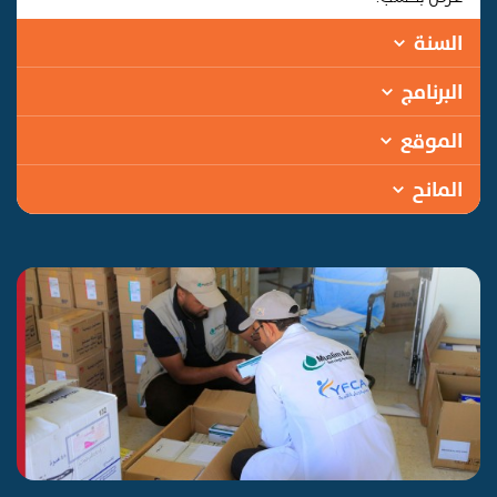
السنة
البرنامج
الموقع
المانح