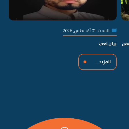
السبت, 01 أغسطس, 2026
ضمن
بيان نعي
جمع
تط
المزيد...