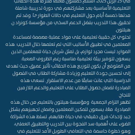
في 25 أبريل 2025، استلم خمسون معلمًا ملتزمًا هذه الحقائب
التعليمية الأساسية بعد مشاركتهم في دورة تدريبية شاملة
مدتها خمسة أيام حول التعليم في حالات الطوارئ. وقد تم
تحقيق هذا التدريب بفضل الدعم السخي من مؤسسة كونراد ن.
هيلتون
.
تحتوي كل حقيبة تعليمية على مواد عملية مصممة لمساعدة
المعلمين في تطبيق الأساليب التي تم تعلمها خلال التدريب. هذه
الموارد ليست مجرد لوازم، بل تمثل شريان حياة للمعلمين الذين
يسعون لتوفير بيئة تعليمية مناسبة رغم الظروف الصعبة
.
من المتوقع أن يكون لتوزيع هذه الحقائب تأثير عميق، حيث تهدف
إلى تحسين جودة التعليم وزيادة مشاركة الطلاب في الفصول
الدراسية التي عانت سابقًا من عدم الاستقرار. تسعى هذه
المبادرة لضمان حصول الطلاب على التعليم والدعم اللازمين
للنجاح
.
تظهر التزام
الجمعية
ومؤسسة هيلتون بالتعليم من خلال هذه
المبادرة. معًا، يسعون لتمكين المعلمين وضمان تجهيزهم بشكل
جيد لإحداث فرق حقيقي في حياة طلابهم. تسلط هذه الشراكة
الضوء على أهمية سد الفجوة بين التدريب والتطبيق العملي،
وهو خطوة حاسمة في التعافي الطويل الأمد للتعليم في