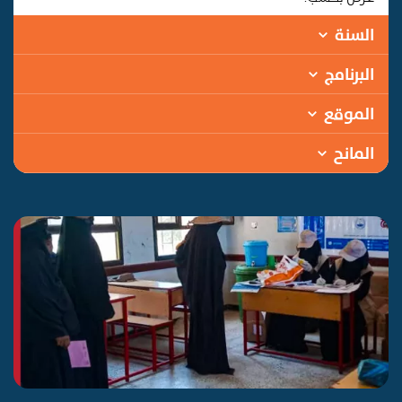
السنة
البرنامج
الموقع
المانح