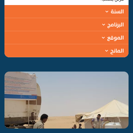
السنة
البرنامج
الموقع
المانح