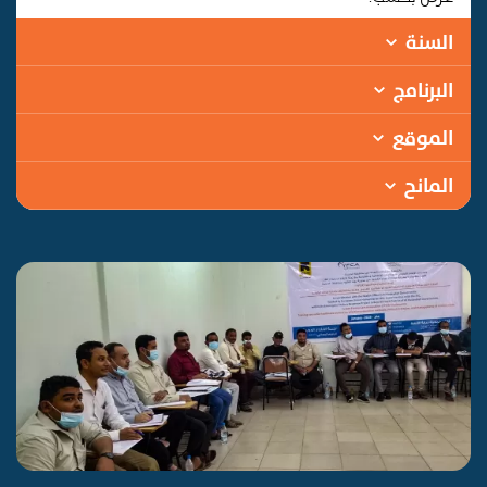
السنة
البرنامج
الموقع
المانح