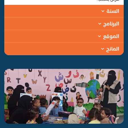
السنة
البرنامج
الموقع
المانح